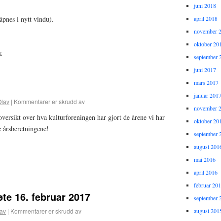
juni 2018
pnes i nytt vindu).
april 2018
november 
oktober 20
r
september 
juni 2017
mars 2017
januar 201
Olav
|
Kommentarer er skrudd av
november 
versikt over hva kulturforeningen har gjort de årene vi har
oktober 20
e årsberetningene!
september 
august 201
mai 2016
april 2016
februar 20
øte 16. februar 2017
september 
august 201
av
|
Kommentarer er skrudd av