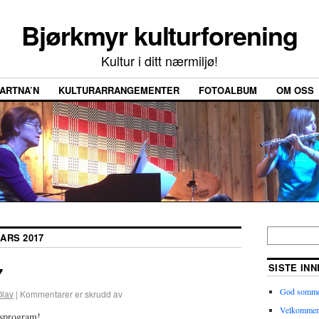
Bjørkmyr kulturforening
Kultur i ditt nærmiljø!
ARTNA’N
KULTURARRANGEMENTER
FOTOALBUM
OM OSS
ARS 2017
SISTE IN
7
God somme
Olav
|
Kommentarer er skrudd av
Velkommen t
rsprogram!