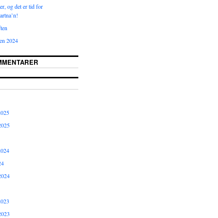
r, og det er tid for
rtna’n!
ten
ten 2024
MMENTARER
2025
2025
2024
24
2024
2023
2023