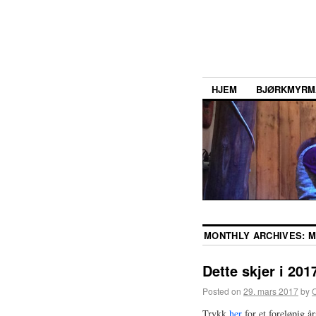
HJEM
BJØRKMYRM
MONTHLY ARCHIVES:
M
Dette skjer i 201
Posted on
29. mars 2017
by
Trykk
her
for et foreløpig å