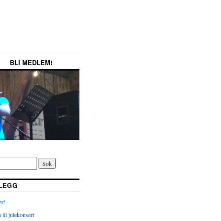
BLI MEDLEM!
NLEGG
r!
il julekonsert