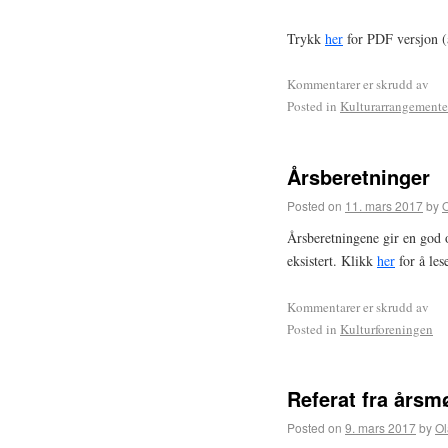
Trykk
her
for PDF versjon (å
Kommentarer er skrudd av
Posted in
Kulturarrangemente
Årsberetninger
Posted on
11. mars 2017
by
Årsberetningene gir en god o
eksistert. Klikk
her
for å les
Kommentarer er skrudd av
Posted in
Kulturforeningen
Referat fra årsm
Posted on
9. mars 2017
by
Ol