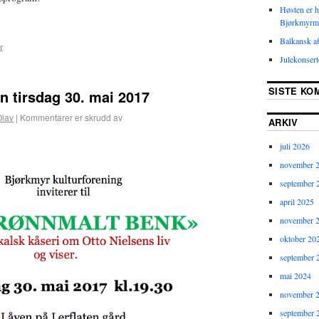
Høsten er he
Bjørkmyrma
Balkansk af
r
Julekonser
SISTE KO
en tirsdag 30. mai 2017
Olav
|
Kommentarer er skrudd av
ARKIV
juli 2026
november 
september 
april 2025
november 
oktober 20
september 
mai 2024
november 
september 