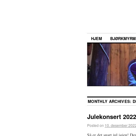
HJEM
BJØRKMYRM
MONTHLY ARCHIVES:
D
Julekonsert 202
Posted on
10. desember 202
Så er det snart jul igjen! De