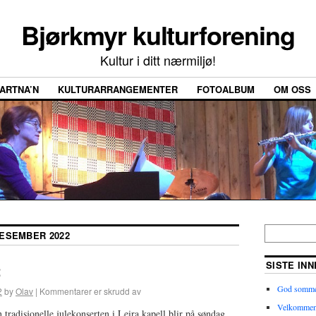
Bjørkmyr kulturforening
Kultur i ditt nærmiljø!
ARTNA’N
KULTURARRANGEMENTER
FOTOALBUM
OM OSS
ESEMBER 2022
SISTE IN
2
God somme
2
by
Olav
|
Kommentarer er skrudd av
Velkommen t
n tradisjonelle julekonserten i Leira kapell blir på søndag