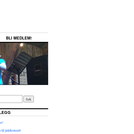
BLI MEDLEM!
NLEGG
r!
il julekonsert