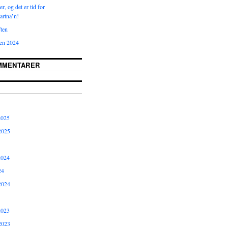
r, og det er tid for
rtna’n!
ten
ten 2024
MMENTARER
2025
2025
2024
24
2024
2023
2023