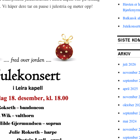
Høsten er he
Vi håper dere tar en pause i julestria og møter opp!
Bjørkmyrma
Balkansk af
Julekonser
SISTE KO
ARKIV
juli 2026
november 
september 
april 2025
november 
oktober 20
september 
mai 2024
november 
september 