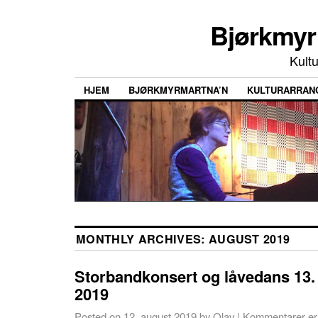
Bjørkmyr 
Kultu
HJEM
BJØRKMYRMARTNA’N
KULTURARRAN
MONTHLY ARCHIVES:
AUGUST 2019
Storbandkonsert og låvedans 13
2019
Posted on
12. august 2019
by
Olav
|
Kommentarer er